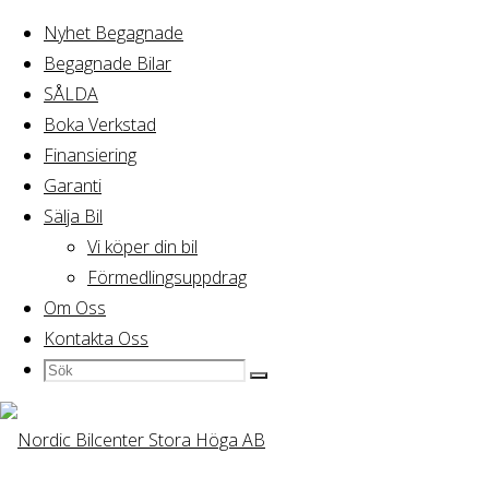
Nyhet Begagnade
Begagnade Bilar
Hem
SÅLDA
BMW Z3 M 3.2 Roadster 321HK
SÅLDA
Boka Verkstad
Finansiering
Garanti
Sälja Bil
Vi köper din bil
Förmedlingsuppdrag
Om Oss
Kontakta Oss
Sök
Sök
Sök
efter: