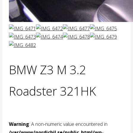
BMW Z3 M 3.2
Roadster 321HK
Warning
: A non-numeric value encountered in
/var/www/nordicbil.se/public_html/wp-