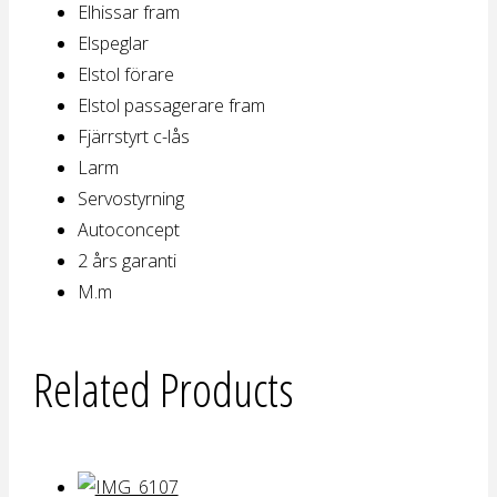
Elhissar fram
Elspeglar
Elstol förare
Elstol passagerare fram
Fjärrstyrt c-lås
Larm
Servostyrning
Autoconcept
2 års garanti
M.m
Related Products