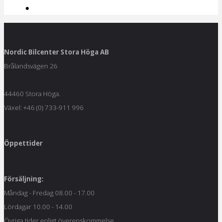
Nordic Bilcenter Stora Höga AB
Brålandsvägen 26
44460 Stora Höga.
Växel: +46 (0) 733-911 996
Öppettider
Försäljning:
Måndag - Fredag 08.00 - 17.00
Lördagar 10.00 - 14.00
Övriga tider enligt överenskommelse.