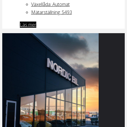
Växellåda
: Automat
Mätarställning:
5493
Läs mer