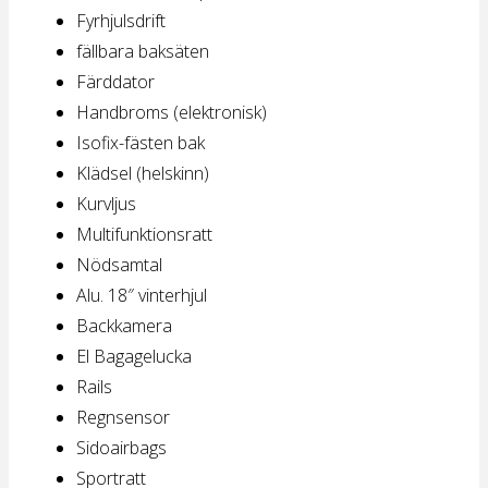
Fyrhjulsdrift
fällbara baksäten
Färddator
Handbroms (elektronisk)
Isofix-fästen bak
Klädsel (helskinn)
Kurvljus
Multifunktionsratt
Nödsamtal
Alu. 18″ vinterhjul
Backkamera
El Bagagelucka
Rails
Regnsensor
Sidoairbags
Sportratt