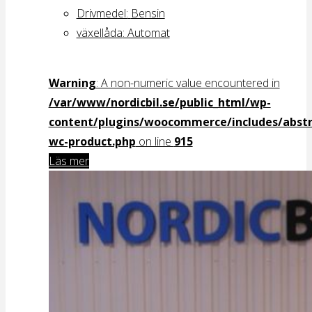
Drivmedel:
Bensin
växellåda
: Automat
Warning
: A non-numeric value encountered in
/var/www/nordicbil.se/public_html/wp-
content/plugins/woocommerce/includes/abstr
wc-product.php
on line
915
Läs mer