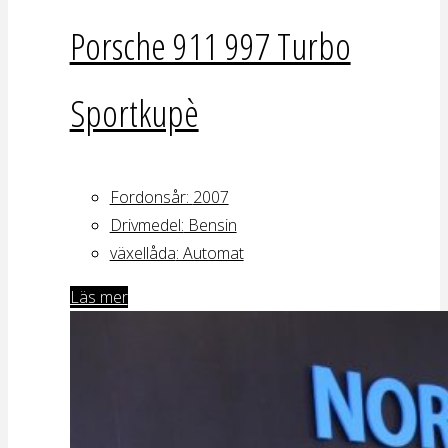
Porsche 911 997 Turbo
Sportkupè
Fordonsår:
2007
Drivmedel:
Bensin
växellåda
: Automat
Läs mer