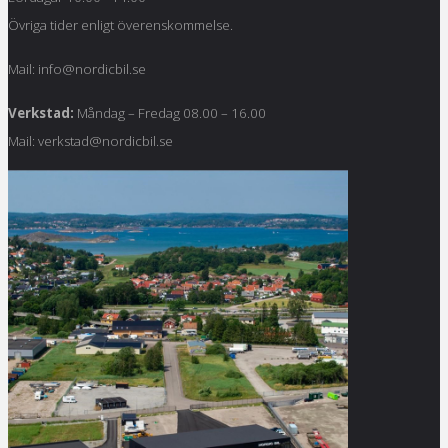
Övriga tider enligt överenskommelse.
Mail: info@nordicbil.se
Verkstad:
Måndag – Fredag 08.00 – 16.00
Mail: verkstad@nordicbil.se