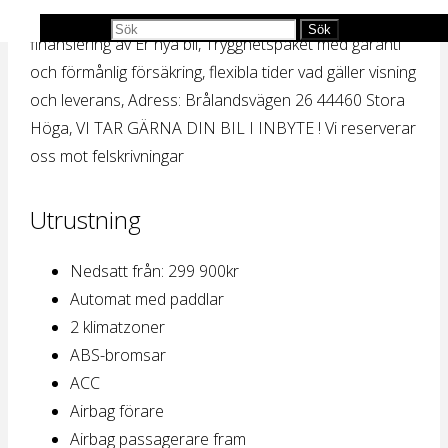
Nordic Bil och vi tillhandahåller tjänster som
Sök efter:
Sök
finansiering av Er nya bil, Trygghetspaket med garanti
och förmånlig försäkring, flexibla tider vad gäller visning
och leverans, Adress: Brålandsvägen 26 44460 Stora
Höga, VI TAR GÄRNA DIN BIL I INBYTE ! Vi reserverar
oss mot felskrivningar
Utrustning
Nedsatt från: 299 900kr
Automat med paddlar
2 klimatzoner
ABS-bromsar
ACC
Airbag förare
Airbag passagerare fram