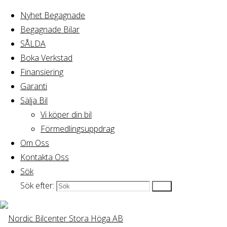
Nyhet Begagnade
Begagnade Bilar
Hem
SÅLDA
Bmw X4 xDrive 2.0D, 190 Hk
SÅLDA
Boka Verkstad
Finansiering
Garanti
Sälja Bil
Vi köper din bil
Förmedlingsuppdrag
Om Oss
Kontakta Oss
Sök
Sök efter:
Bmw X4 xDrive 2.0D,
Sök