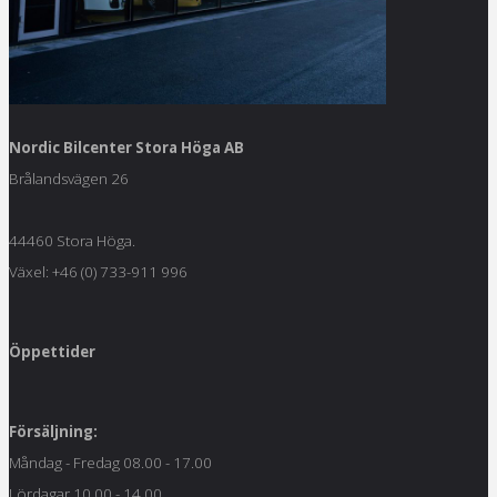
Nordic Bilcenter Stora Höga AB
Brålandsvägen 26
44460 Stora Höga.
Växel: +46 (0) 733-911 996
Öppettider
Försäljning:
Måndag - Fredag 08.00 - 17.00
Lördagar 10.00 - 14.00