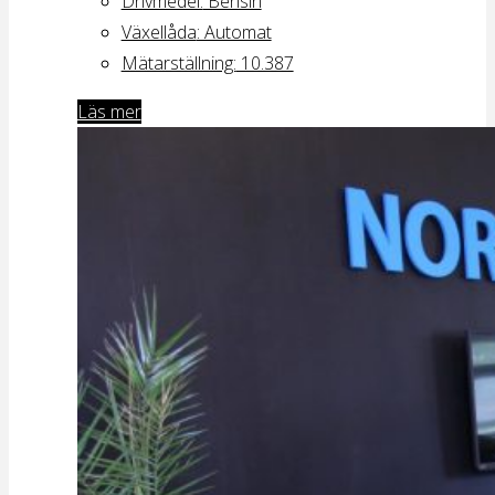
Drivmedel:
Bensin
Växellåda
: Automat
Mätarställning:
10.387
Läs mer