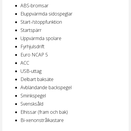
ABS-bromsar
Eluppvärmda sidospeglar
Start-/stoppfunktion
Startspärr
Uppvärmda spolare
Fyrhjulsdrift
Euro NCAP 5
ACC
USB-uttag
Delbart baksäte
Avbländande backspegel
Sminkspegel
Svensksåld
Elhissar (fram och bak)
Bi-xenonstrålkastare