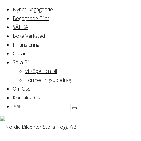
Nyhet Begagnade
Begagnade Bilar
Hem
SÅLDA
BMW X3 xDrive20d Steptronic 184hk
SÅLDA
Boka Verkstad
Finansiering
Garanti
Sälja Bil
Vi köper din bil
Förmedlingsuppdrag
Om Oss
Kontakta Oss
Sök
Sök
Sök
efter:
BMW X3 xDrive20d