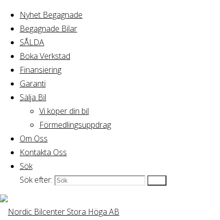
Nyhet Begagnade
Begagnade Bilar
Hem
SÅLDA
Audi A4 Avant 2.0 TDI quattro S Tronic
SÅLDA
Prolin
Boka Verkstad
Finansiering
Garanti
Sälja Bil
Vi köper din bil
Förmedlingsuppdrag
Om Oss
Kontakta Oss
Sök
Sök efter:
Sök