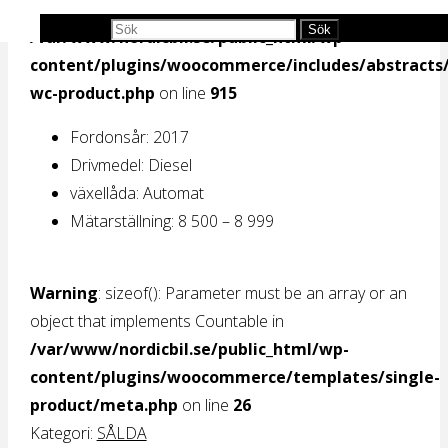
Warning
: A non-numeric value encountered in
Sök efter:
Sök
/var/www/nordicbil.se/public_html/wp-
content/plugins/woocommerce/includes/abstracts/
wc-product.php
on line
915
Fordonsår: 2017
Drivmedel:
Diesel
växellåda
: Automat
Mätarställning:
8 500 – 8 999
Warning
: sizeof(): Parameter must be an array or an
object that implements Countable in
/var/www/nordicbil.se/public_html/wp-
content/plugins/woocommerce/templates/single-
product/meta.php
on line
26
Kategori:
SÅLDA