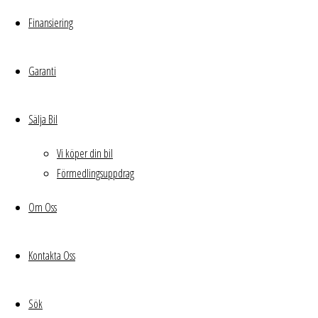
Finansiering
Garanti
Sälja Bil
Audi A4 Avant 2.0 TDI
Vi köper din bil
Förmedlingsuppdrag
quattro S Tronic
Om Oss
Prolin
Kontakta Oss
Sök