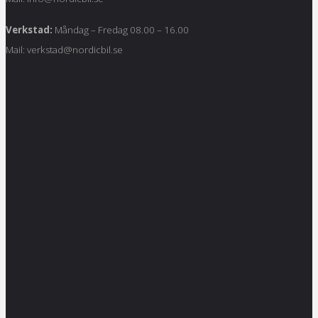
Verkstad:
Måndag – Fredag 08.00 – 16.00
Mail: verkstad@nordicbil.se