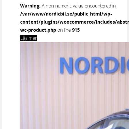
Warning
: A non-numeric value encountered in
/var/www/nordicbil.se/public_html/wp-
content/plugins/woocommerce/includes/abstr
wc-product.php
on line
915
Läs mer