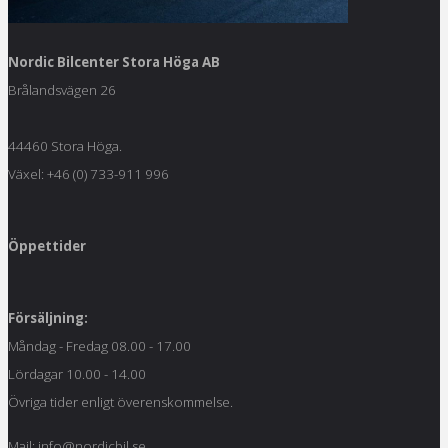
Nordic Bilcenter Stora Höga AB
Brålandsvägen 26
44460 Stora Höga.
Växel: +46 (0) 733-911 996
Öppettider
Försäljning:
Måndag - Fredag 08.00 - 17.00
Lördagar 10.00 - 14.00
Övriga tider enligt överenskommelse.
Mail: info@nordicbil.se