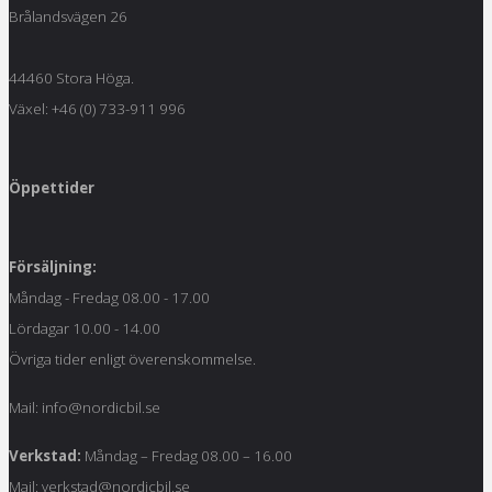
Brålandsvägen 26
44460 Stora Höga.
Växel: +46 (0) 733-911 996
Öppettider
Försäljning:
Måndag - Fredag 08.00 - 17.00
Lördagar 10.00 - 14.00
Övriga tider enligt överenskommelse.
Mail: info@nordicbil.se
Verkstad:
Måndag – Fredag 08.00 – 16.00
Mail: verkstad@nordicbil.se