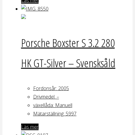
Läs mer
Porsche Boxster S 3.2 280
HK GT-Silver – Svensksåld
Fordonsår: 2005
Drivmedel:
–
växellåda
: Manuell
Mätarställning:
5997
Läs mer