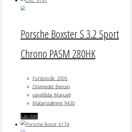
Porsche Boxster S 3.2 Sport
Chrono PASM 280HK
Fordonsår: 2005
Drivmedel:
Bensin
växellåda
: Manuell
Mätarställning:
9430
Läs mer