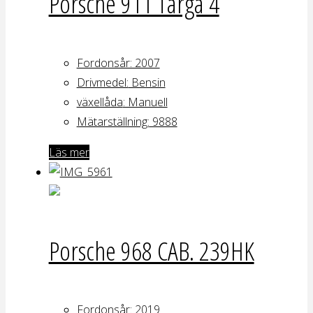
Porsche 911 Targa 4
Fordonsår: 2007
Drivmedel:
Bensin
växellåda
: Manuell
Mätarställning:
9888
Läs mer
Porsche 968 CAB. 239HK
Fordonsår:
2019