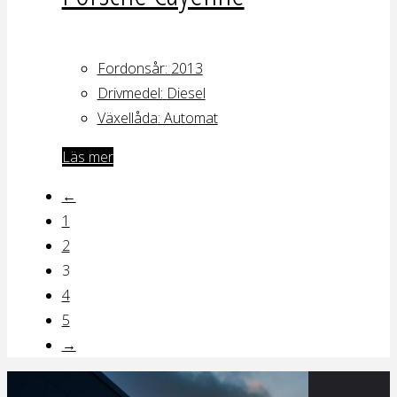
Fordonsår:
2013
Drivmedel:
Diesel
Växellåda
: Automat
Läs mer
←
1
2
3
4
5
→