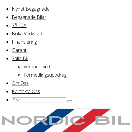
Nyhet Begagnade
Begagnade Bilar
Hem
SÅLDA
Sida 3
SÅLDA
Boka Verkstad
Finansiering
SÅLDA
Garanti
Sälja Bil
Vi köper din bil
Showing 25–36 of 56 results
Förmedlingsuppdrag
Om Oss
Kontakta Oss
Sök
Sök
Sök
efter: