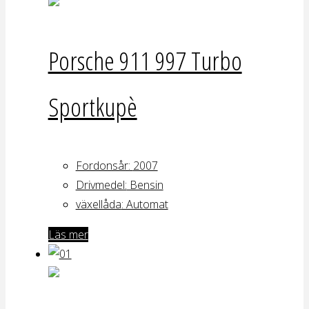
Porsche 911 997 Turbo
Sportkupè
Fordonsår:
2007
Drivmedel:
Bensin
växellåda
: Automat
Läs mer